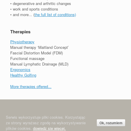
• degenerative and arthritic changes
• work and sports conditions
• and more... (
the full list of conditions)
Therapies
Physiotherapy
Manual therapy ‘Maitland Concept’
Fascial Distortion Model (FDM)
Functional massage
Manual Lymphatic Drainage (MLD)
Ergonomics
Healthy Golfing
More therapies offered...
Serwis wykorzystuje pliki cookies. Korzystając
© 2024 Physiomed • Physiotherapy Warsaw • Fizjoterapia Warszawa
ze strony wyrażasz zgodę na wykorzystywanie
Ok, rozumiem
Śródmieście / Powiśle
plików cookies.
dowiedz się więcej.